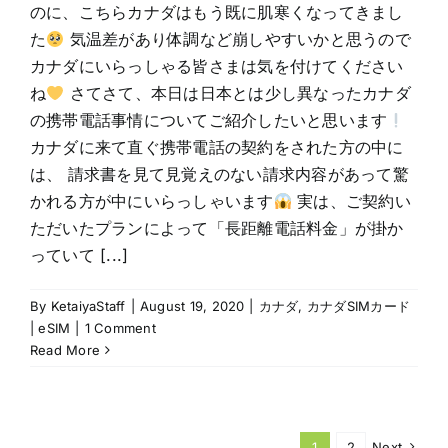
のに、こちらカナダはもう既に肌寒くなってきまし
た
気温差があり体調など崩しやすいかと思うので
カナダにいらっしゃる皆さまは気を付けてください
ね
さてさて、本日は日本とは少し異なったカナダ
の携帯電話事情についてご紹介したいと思います
カナダに来て直ぐ携帯電話の契約をされた方の中に
は、 請求書を見て見覚えのない請求内容があって驚
かれる方が中にいらっしゃいます
実は、ご契約い
ただいたプランによって「長距離電話料金」が掛か
っていて [...]
By
KetaiyaStaff
|
August 19, 2020
|
カナダ
,
カナダSIMカード
| eSIM
|
1 Comment
Read More
1
2
Next