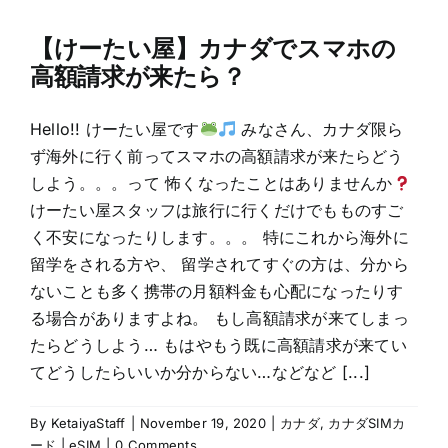
【けーたい屋】カナダでスマホの
高額請求が来たら？
Hello!! けーたい屋です
みなさん、カナダ限ら
ず海外に行く前ってスマホの高額請求が来たらどう
しよう。。。って 怖くなったことはありませんか
けーたい屋スタッフは旅行に行くだけでもものすご
く不安になったりします。。。 特にこれから海外に
留学をされる方や、 留学されてすぐの方は、分から
ないことも多く携帯の月額料金も心配になったりす
る場合がありますよね。 もし高額請求が来てしまっ
たらどうしよう… もはやもう既に高額請求が来てい
てどうしたらいいか分からない…などなど [...]
By
KetaiyaStaff
|
November 19, 2020
|
カナダ
,
カナダSIMカ
ード | eSIM
|
0 Comments