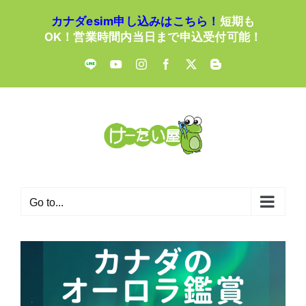
Skip
カナダesim申し込みはこちら！
短期も
to
OK！営業時間内当日まで申込受付可能！
content
LINE
YouTube
Instagram
Facebook
X
Blogger
Go to...