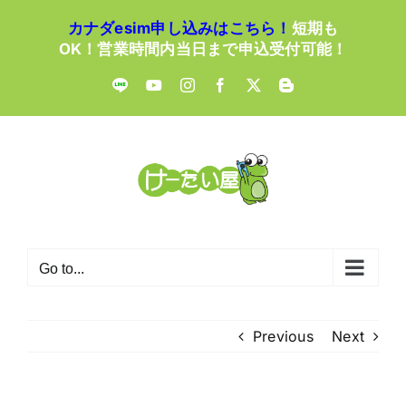
Skip
カナダesim申し込みはこちら！
短期も
to
OK！営業時間内当日まで申込受付可能！
content
LINE
YouTube
Instagram
Facebook
X
Blogger
Go to...
Previous
Next