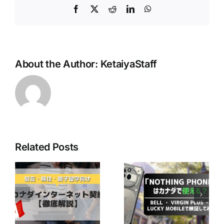
Facebook
X
Reddit
LinkedIn
WhatsApp
About the Author:
KetaiyaStaff
Related Posts
最近人気の
「Nothing
Bell Mobilityユ
ネ
Phone」はカナ
ーザー必見！
ダで使える？ ～
CraveのBasicプ
か
Bell ・ Virgin
ランが無料で楽
徹
Plus ・ Lucky