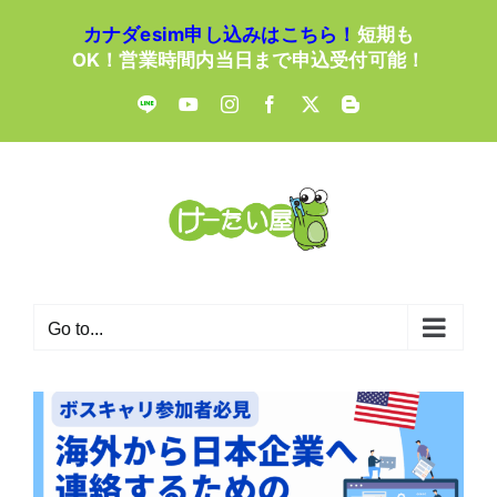
Skip
カナダesim申し込みはこちら！
短期も
to
OK！営業時間内当日まで申込受付可能！
content
LINE
YouTube
Instagram
Facebook
X
Blogger
Go to...