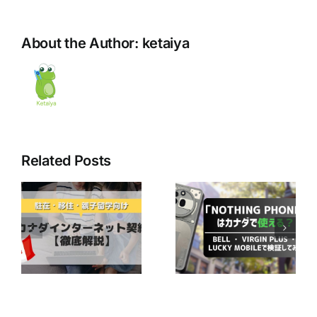
About the Author:
ketaiya
Related Posts
最近人気の
「Nothing
Bell Mobilityユ
ネ
Phone」はカナ
ーザー必見！
ダで使える？ ～
CraveのBasicプ
か
Bell ・ Virgin
ランが無料で楽
徹
Plus ・ Lucky
しめるかも！？
Mobileで検証し
てみた～