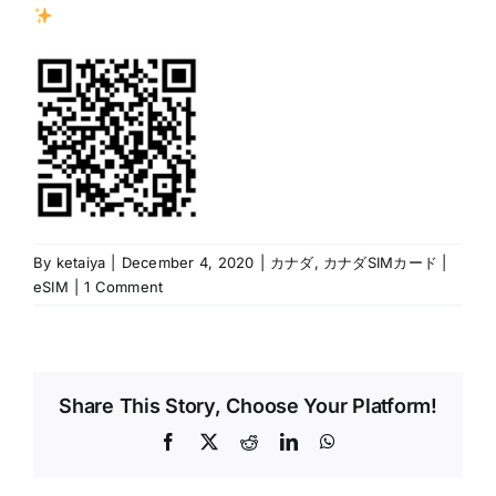
By
ketaiya
|
December 4, 2020
|
カナダ
,
カナダSIMカード |
eSIM
|
1 Comment
Share This Story, Choose Your Platform!
Facebook
X
Reddit
LinkedIn
WhatsApp