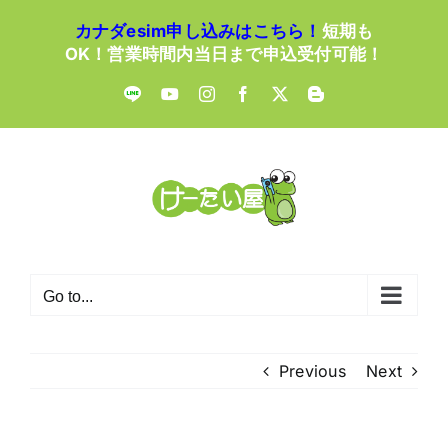
Skip
カナダesim申し込みはこちら！
短期も
to
OK！営業時間内当日まで申込受付可能！
content
LINE
YouTube
Instagram
Facebook
X
Blogger
Go to...
Previous
Next