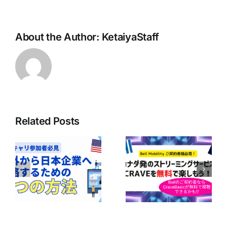
About the Author:
KetaiyaStaff
Related Posts
ボ
ア
Bell Mobilityユ
の
【Bell契約者は1
ーザー必見！
｜
年間無料！】
CraveのBasicプ
企
Perplexity Pro
ランが無料で楽
に
AIの利用ガイド
しめるかも！？
の