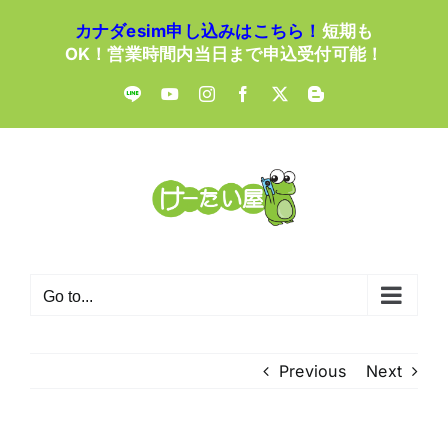
Skip
カナダesim申し込みはこちら！
短期も
to
OK！営業時間内当日まで申込受付可能！
content
LINE
YouTube
Instagram
Facebook
X
Blogger
Go to...
Previous
Next