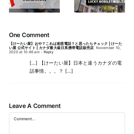
か
Bell ・ Virgin
ランが無料で楽
徹
Plus ・ Lucky
しめるかも！？
Mobileで検証し
てみた～
One Comment
【けーたい屋】おや？これは迷惑電話？と思ったらチェック | けーた
い屋 公式サイト | カナダ最大級日系携帯電話販売店
November 10,
2020 at 10:46 am
- Reply
[…] 【けーたい屋】日本と違うカナダの電
話事情。。。？ […]
Leave A Comment
Comment