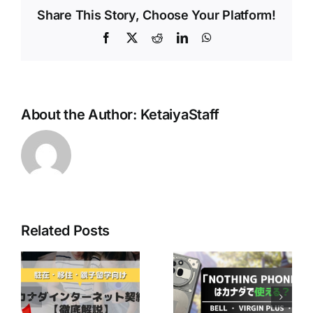
Share This Story, Choose Your Platform!
Facebook
X
Reddit
LinkedIn
WhatsApp
About the Author:
KetaiyaStaff
Related Posts
最近人気の
「Nothing
Bell Mobilityユ
ネ
Phone」はカナ
ーザー必見！
ダで使える？ ～
CraveのBasicプ