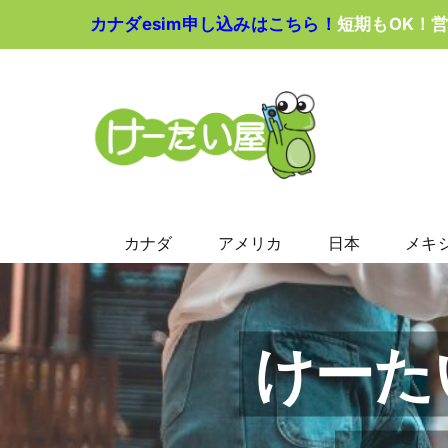
Skip
カナダesim申し込みはこちら！
短期もOK！
to
content
カナダ
アメリカ
日本
メキ
けーた