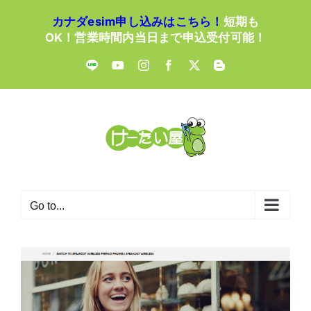
Skip
カナダesim申し込みはこちら！
短期も
to
OK！営業時間内当日まで申込受付可能！
content
LINE
YouTube
Instagram
Facebook
X
Blogger
Go to...