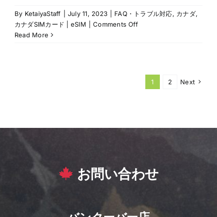
By
KetaiyaStaff
|
July 11, 2023
|
FAQ・トラブル対応
,
カナダ
,
on
カナダSIMカード | eSIM
|
Comments Off
カ
Read More
ナ
ダ
で
ス
1
2
Next
マ
ホ
水
没！
こ
ん
な
時
お問い合わせ
ど
う
す
れ
ば