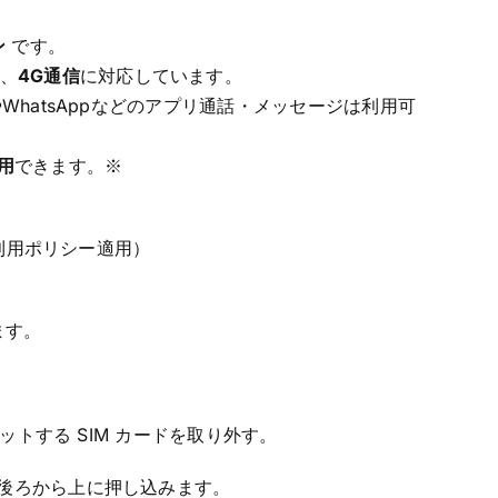
ン
です。
、
4G通信
に対応しています。
EやWhatsAppなどのアプリ通話・メッセージは利用可
用
できます。※
利用ポリシー適用）
ます。
セットする SIM カードを取り外す。
を後ろから上に押し込みます。