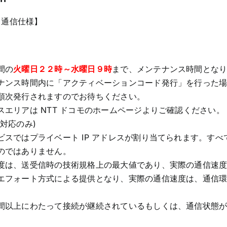
カ
ー
・通信仕様】
ド
(16
日
間
間の
火曜日２２時～水曜日９時
まで、メンテナンス時間とな
無
ナンス時間内に「アクティベーションコード発行」を行った
制
順次発行されますのでお待ちください。
限
スエリアは NTT ドコモのホームページよりご確認ください。
SIM
語対応のみ)
カ
ビスではプライベート IP アドレスが割り当てられます。す
ー
のではありません。
ド
度は、送受信時の技術規格上の最大値であり、実際の通信速
デ
エフォート方式による提供となり、実際の通信速度は、通信
ー
タ
間以上にわたって接続が継続されているもしくは、通信状態
使
。