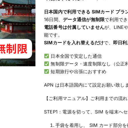
日本国内で利用できる SIMカード プラ
16日間、
データ通信が無制限
で利用でき
電話番号は付属していません
が、LIN
能です。
SIMカードを入れ替えるだけ
で、
即日利
日本全国で安定した通信
無制限データ・速度制限なし（公正
短期旅行や出張におすすめ
APN は日本語国内にて設定お願い致し
【ご利用マニュアル】ご利用までの流れ
STEP1：電源を切って、SIM を端末へ
手袋を着用し、 SIM カード部分