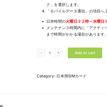
ク」を選択します。
「モバイルデータ通信」の項目へ上
日本時間の
火曜日２２時～水曜日
メンテナンス時間内に「アクティ
まで時間がかかる場合があります
Add to cart
22.
日
本
で
Category:
日本用SIMカード
使
え
る
SIM
on