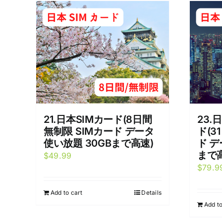
21.日本SIMカード(8日間
23.
無制限 SIMカード データ
ド(3
使い放題 30GBまで高速)
ド デ
まで
$
49.99
$
79.9
Add to cart
Details
Add to