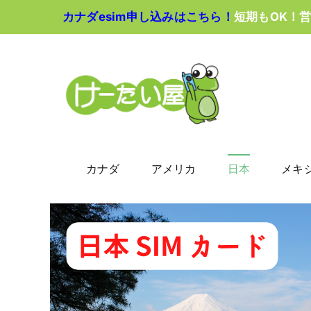
Skip
カナダesim申し込みはこちら！
短期もOK！
to
content
カナダ
アメリカ
日本
メキ