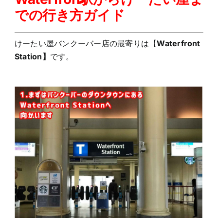
での行き方ガイド
けーたい屋バンクーバー店の最寄りは【
W
aterfront
Station】
です。