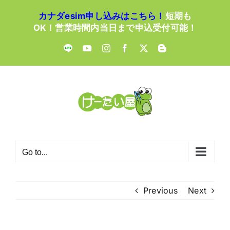
Skip
カナダesim申し込みはこちら！
短期も
to
OK！営業時間内当日まで申込受付可能！
content
LINE
YouTube
Instagram
Facebook
X
Blogger
Go to...
Previous
Next