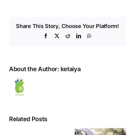
Share This Story, Choose Your Platform!
Facebook
X
Reddit
LinkedIn
WhatsApp
About the Author:
ketaiya
【重
要】
国
際
電
話
サ
ー
Related Posts
ビ
ス
最近人気の
の