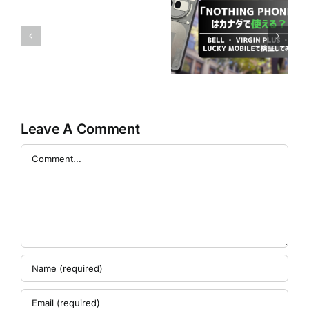
「Nothing
一
Phone」はカナ
部
けーたい屋トロ
ダで使える？ ～
不
ント店への行き
Bell ・ Virgin
具
方
Plus ・ Lucky
合
Mobileで検証し
と
てみた～
代
替
Leave A Comment
利
用
Comment
方
法
の
お
知
ら
せ