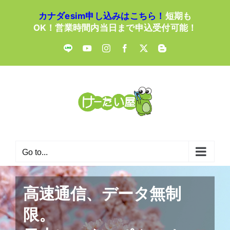
Skip
カナダesim申し込みはこちら！
短期も
to
OK！営業時間内当日まで申込受付可能！
content
LINE
YouTube
Instagram
Facebook
X
Blogger
Go to...
高速通信、データ無制
限。