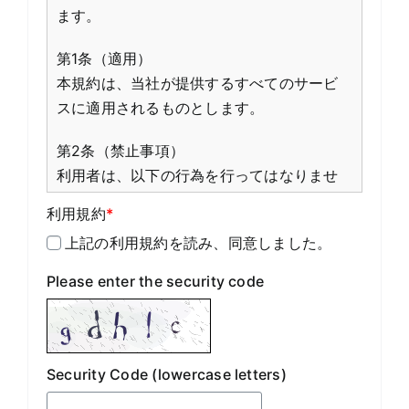
ます。
第1条（適用）
本規約は、当社が提供するすべてのサービ
スに適用されるものとします。
第2条（禁止事項）
利用者は、以下の行為を行ってはなりませ
ん。
利用規約
*
・法令または公序良俗に違反する行為
上記の利用規約を読み、同意しました。
・当社、他の利用者、または第三者の権利
を侵害する行為
Please enter the security code
第3条（免責事項）
当社は、本サービスの内容の正確性、完全
性、安全性等について一切の保証を行いま
Security Code (lowercase letters)
せん。