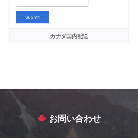
第4条（規約の変更）
当社は、必要と判断した場合には、利用者
Submit
に通知することなく本規約を変更できるも
のとします。
カナダ国内配送
日本ポケットWiFiレンタルに関す
る特記事項
弊社が提供しておりますレンタル商品の
破損や不具合により、お客様ご自身で追
加でSIMカードなどを購入された場合は
お客様実費でのご負担となります。
日本国内でのご使用に限ります。日本国
外ではお使いいただけません。
お問い合わせ
ご返却予定日よりお早めにご返却いただ
いた場合のご返金は出来かねますのでご
了承ください。