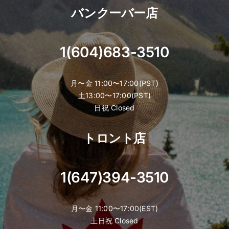
バンクーバー店
お客様ご都合によるキャンセル時は弊社
規定によりキャンセル料を差し引いた金
額をご返金いたします。
1(604)683-3510
※ご返金規定：前々日まで100%、前日
50%、当日0%
レンタル商品のお渡し前日と当日、また
月〜金 11:00〜17:00(PST)
はレンタル商品配送後に申し込みされた
土13:00〜17:00(PST)
日祝 Closed
「日本ポケットWifi プラン」の変更・延
長ができませんことご了承ください。
トロント店
例：7月1日から7月7日までの利用で申し
込みされた場合、7月8日以降の延長はで
きません。
1(647)394-3510
返却日を延滞される際に弊社へ延滞する
旨の連絡をされた場合は、1日当たり
CAD 7 の延滞料金が発生しますことご了
月〜金 11:00〜17:00(EST)
承ください。
土日祝 Closed