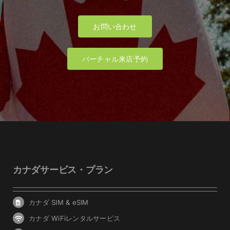
無断で返却日を延滞された場合は、1日当
たり CAD 10 の延滞料金が発生しますこ
お問い合わせ
とご了承ください。
また無断での延滞期間が申し込みの返却
日より10日過ぎた場合は、同日に延滞料
バーチャル来店予約
金と損害料金 CAD 300 を請求いたしま
す。
カナダサービス・プラン
カナダ SIM & eSIM
カナダ WiFiレンタルサービス