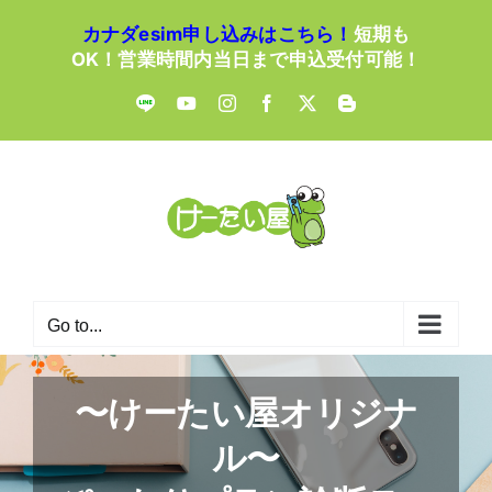
Skip
カナダesim申し込みはこちら！
短期も
to
OK！営業時間内当日まで申込受付可能！
content
LINE
YouTube
Instagram
Facebook
X
Blogger
Go to...
〜けーたい屋オリジナ
ル〜