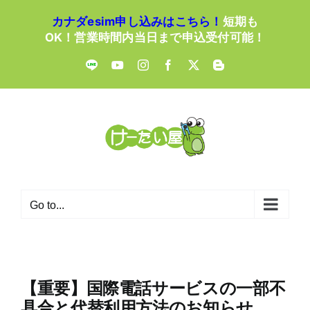
Skip
カナダesim申し込みはこちら！
短期も
to
OK！営業時間内当日まで申込受付可能！
content
LINE
YouTube
Instagram
Facebook
X
Blogger
Go to...
【重要】国際電話サービスの一部不
具合と代替利用方法のお知らせ