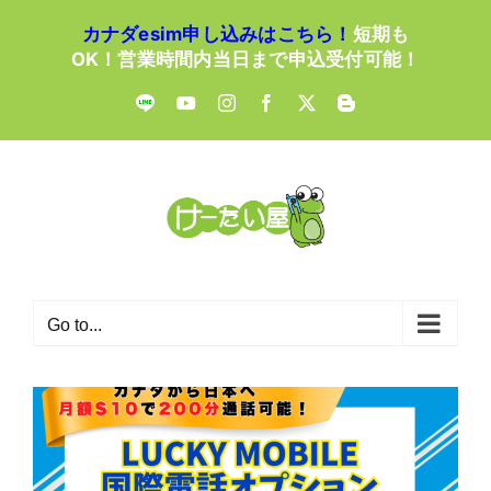
Skip
カナダesim申し込みはこちら！
短期も
to
OK！営業時間内当日まで申込受付可能！
content
LINE
YouTube
Instagram
Facebook
X
Blogger
Go to...