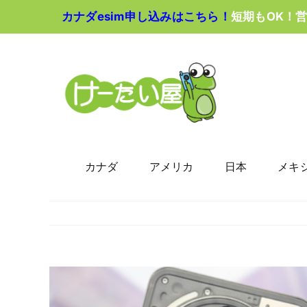
Skip
カナダesim申し込みはこちら！
短期もOK！
to
content
カナダ
アメリカ
日本
メキ
View
Larger