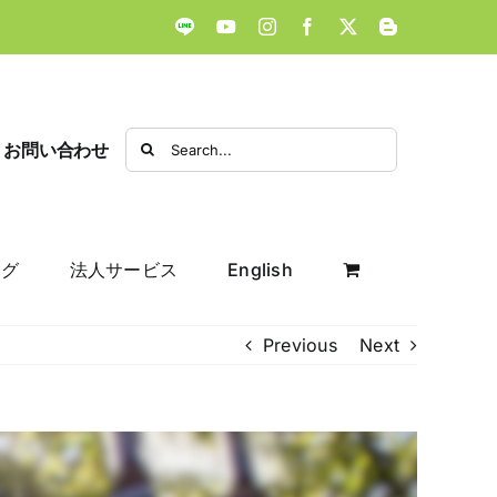
LINE
YouTube
Instagram
Facebook
X
Blogger
Search
お問い合わせ
for:
ログ
法人サービス
English
Previous
Next