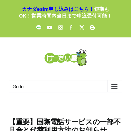
Skip
カナダesim申し込みはこちら！
短期も
to
OK！営業時間内当日まで申込受付可能！
content
LINE
YouTube
Instagram
Facebook
X
Blogger
Go to...
【重要】国際電話サービスの一部不
具合と代替利用方法のお知らせ