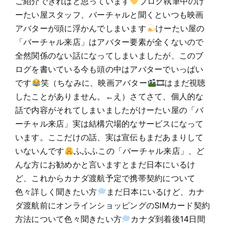
ご紹介できればと思っています
ブログ執筆中のけ
ーたい屋スタッフ、バーチャルと聞くといつも映画
アバターが頭に浮かんでしまいます
けーたい屋の
「バーチャル来店」はアバター要素が全くないので
全然関係のない話になってしまいましたが、このブ
ログを書いている今も頭の中はアバターでいっぱい
です
笑（ちなみに、映画アバター
🎞はまだ視聴
したことがありません。←え）さてさて、個人的な
話で内容がそれてしまいましたがけーたい屋の「バ
ーチャル来店」実は結構穴場的なサービスになって
います。ここだけの話、実は宣伝もまだあまりして
いないんです
ふふふこの「バーチャル来店」、ど
んな方にお勧めかと言いますとまだ日本にいるけ
ど、これからカナダ渡航予定で携帯契約について
色々詳しく聞きたい方
まだ日本にいるけど、カナ
ダ渡航前にオンラインショッピングのSIMカード契約
方法について色々聞きたい方
カナダ到着後14日間