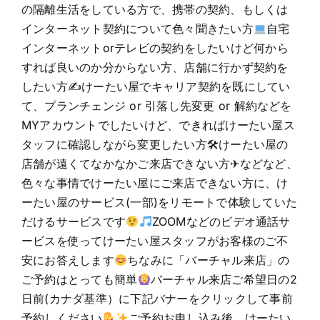
の隔離生活をしている方で、携帯の契約、もしくは
インターネット契約について色々聞きたい方
自宅
インターネットorテレビの契約をしたいけど何から
すれば良いのか分からない方、店舗に行かず契約を
したい方✍けーたい屋でキャリア契約を既にしてい
て、プランチェンジ or 引落し先変更 or 解約などを
MYアカウントでしたいけど、できればけーたい屋ス
タッフに確認しながら変更したい方🛠けーたい屋の
店舗が遠くてなかなかご来店できない方✈などなど、
色々な事情でけーたい屋にご来店できない方に、け
ーたい屋のサービス(一部)をリモートで体験していた
だけるサービスです
ZOOMなどのビデオ通話サ
ービスを使ってけーたい屋スタッフがお客様のご不
安にお答えします
ちなみに「バーチャル来店」の
ご予約はとっても簡単
バーチャル来店ご希望日の2
日前(カナダ基準）に下記バナーをクリックして事前
予約しください
ご予約お申し込み後、けーたい