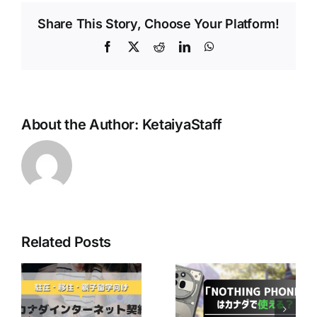
Share This Story, Choose Your Platform!
Facebook
X
Reddit
LinkedIn
WhatsApp
About the Author:
KetaiyaStaff
Related Posts
最近人気の
「Nothing
Bell Mobilityユ
ネ
Phone」はカナ
ーザー必見！