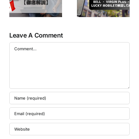
ダで使える？ ～
CraveのBasicプ
か
Bell ・ Virgin
ランが無料で楽
徹
Plus ・ Lucky
しめるかも！？
Mobileで検証し
てみた～
Leave A Comment
Comment