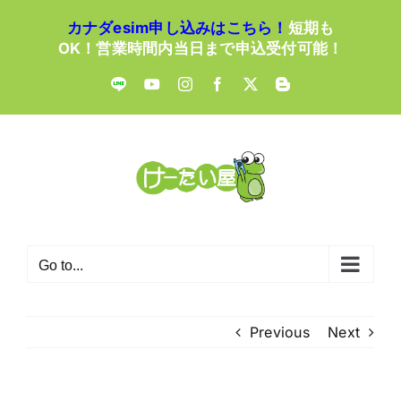
Skip
カナダesim申し込みはこちら！
短期も
to
OK！営業時間内当日まで申込受付可能！
content
LINE
YouTube
Instagram
Facebook
X
Blogger
Go to...
Previous
Next