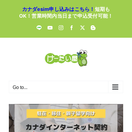
Skip
カナダesim申し込みはこちら！
短期も
to
OK！営業時間内当日まで申込受付可能！
content
LINE
YouTube
Instagram
Facebook
X
Blogger
Go to...