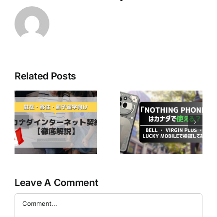
Related Posts
最近人気の
【2025年版】ボ
「Nothing
ストンキャリア
ネ
Phone」はカナ
フォーラムでの
ダで使える？ ～
電話対応対策｜
か
Bell ・ Virgin
海外から日本企
徹
Plus ・ Lucky
業へスムーズに
Mobileで検証し
連絡する3つの
てみた～
方法
Leave A Comment
Comment