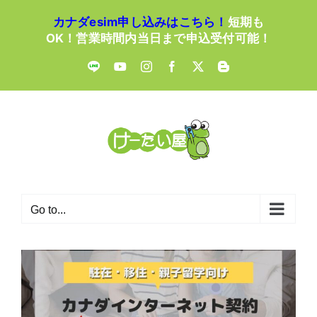
Skip
カナダesim申し込みはこちら！
短期も
to
OK！営業時間内当日まで申込受付可能！
content
LINE
YouTube
Instagram
Facebook
X
Blogger
Go to...