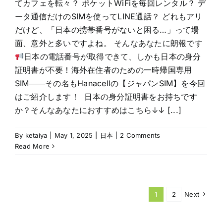
てカフェを転々？ ポケットWiFiを毎回レンタル？ デ
ータ通信だけのSIMを使ってLINE通話？ どれもアリ
だけど、「日本の携帯番号がないと困る…」って場
面、意外と多いですよね。 そんなあなたに朗報です
日本の電話番号が取得できて、しかも日本の身分
証明書が不要！海外在住者のための一時帰国専用
SIM――その名もHanacellの【ジャパンSIM】を今回
はご紹介します！ 日本の身分証明書をお持ちです
か？そんなあなたにおすすめはこちら↓↓ [...]
By
ketaiya
|
May 1, 2025
|
日本
|
2 Comments
Read More
1
2
Next