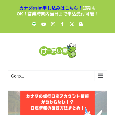
Skip
カナダesim申し込みはこちら！
短期も
to
OK！営業時間内当日まで申込受付可能！
content
LINE
YouTube
Instagram
Facebook
X
Blogger
Go to...