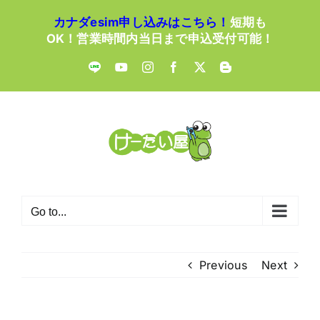
Skip
カナダesim申し込みはこちら！
短期も
to
OK！営業時間内当日まで申込受付可能！
content
LINE
YouTube
Instagram
Facebook
X
Blogger
Go to...
Previous
Next