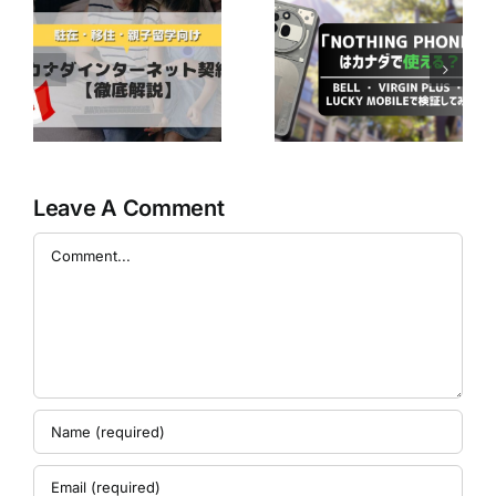
最近人気の
【2025年版】ボ
「Nothing
ストンキャリア
ネ
Phone」はカナ
フォーラムでの
ダで使える？ ～
電話対応対策｜
か
Bell ・ Virgin
海外から日本企
徹
Plus ・ Lucky
業へスムーズに
Mobileで検証し
連絡する3つの
てみた～
方法
Leave A Comment
Comment