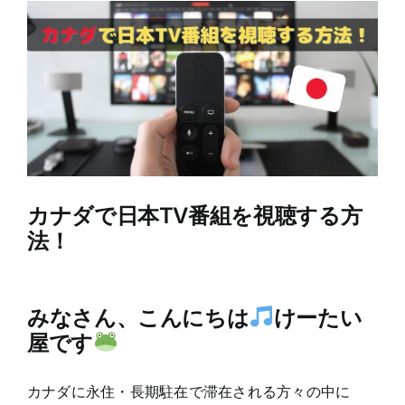
View
Larger
Image
カナダで日本TV番組を視聴する方
法！
みなさん、こんにちは
けーたい
屋です
カナダに永住・長期駐在で滞在される方々の中に