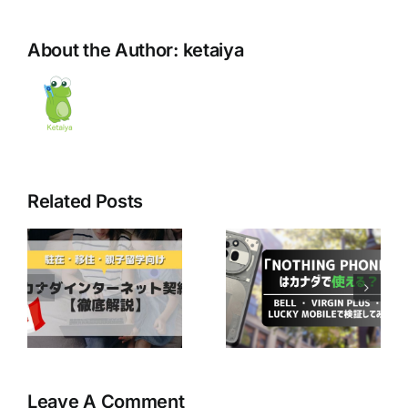
About the Author:
ketaiya
Related Posts
最近人気の
「Nothing
Bell Mobilityユ
ネ
Phone」はカナ
ーザー必見！
ダで使える？ ～
CraveのBasicプ
か
Bell ・ Virgin
ランが無料で楽
徹
Plus ・ Lucky
しめるかも！？
Mobileで検証し
てみた～
Leave A Comment