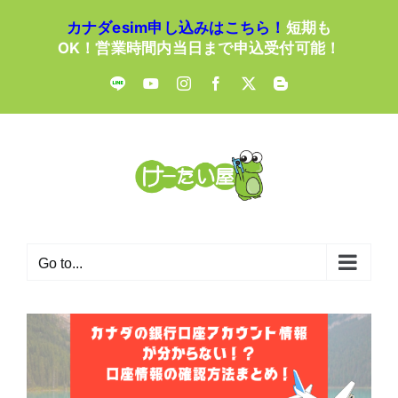
Skip
カナダesim申し込みはこちら！
短期も
to
OK！営業時間内当日まで申込受付可能！
content
LINE
YouTube
Instagram
Facebook
X
Blogger
Go to...