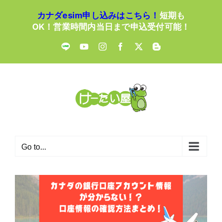
Skip
カナダesim申し込みはこちら！
短期も
to
OK！営業時間内当日まで申込受付可能！
content
LINE
YouTube
Instagram
Facebook
X
Blogger
Go to...