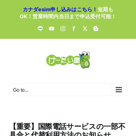
Skip
カナダesim申し込みはこちら！
短期も
to
OK！営業時間内当日まで申込受付可能！
content
LINE
YouTube
Instagram
Facebook
X
Blogger
Go to...
【重要】国際電話サービスの一部不
具合と代替利用方法のお知らせ