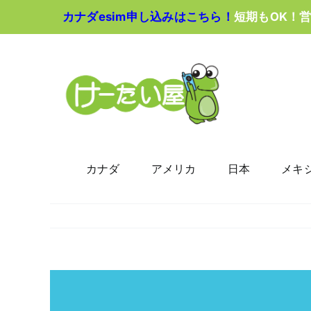
Skip
カナダesim申し込みはこちら！
短期もOK！
to
content
カナダ
アメリカ
日本
メキ
View
Larger