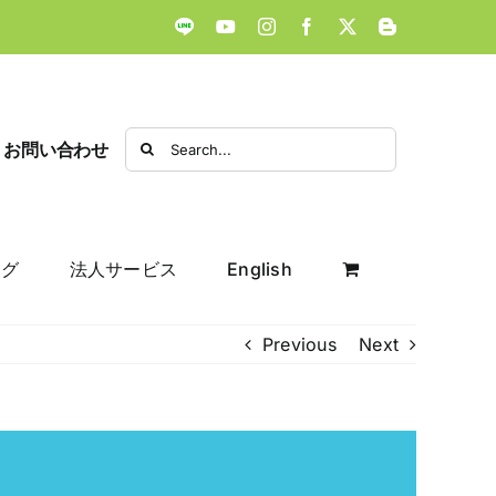
LINE
YouTube
Instagram
Facebook
X
Blogger
Search
お問い合わせ
for:
ログ
法人サービス
English
Previous
Next