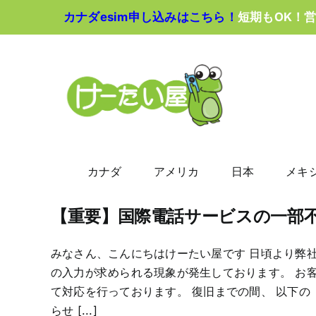
Skip
カナダesim申し込みはこちら！
短期もOK！
to
content
カナダ
アメリカ
日本
メキ
【重要】国際電話サービスの一部
みなさん、こんにちはけーたい屋です 日頃より弊
の入力が求められる現象が発生しております。 お
て対応を行っております。 復旧までの間、 以下
らせ [...]