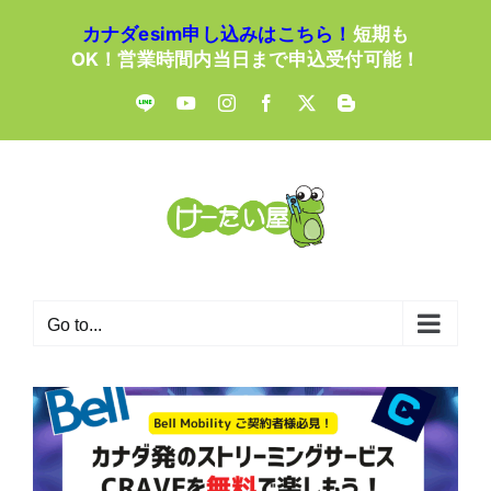
Skip
カナダesim申し込みはこちら！
短期も
to
OK！営業時間内当日まで申込受付可能！
content
LINE
YouTube
Instagram
Facebook
X
Blogger
Go to...