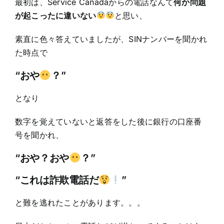
最初は、Service Canadaからの電話なんて
何か問題
が起こったに違いない
と思い、
素直に色々答えていましたが、SINナンバーを聞かれ
た時点で
“おや
？”
となり
数字を覚えていないと返答をした後に銀行の口座番
号を聞かれ、
“おや？おや
？”
“これは詐欺電話だ
”
と難を逃れたことがあります。。。