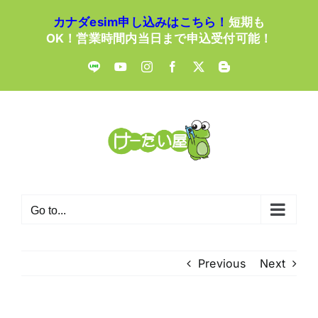
Skip
カナダesim申し込みはこちら！
短期も
to
OK！営業時間内当日まで申込受付可能！
content
LINE
YouTube
Instagram
Facebook
X
Blogger
Go to...
Previous
Next