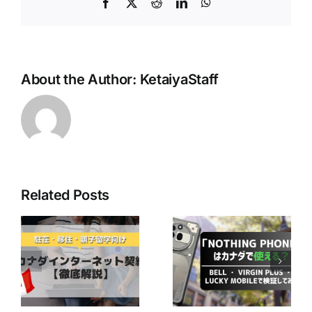
Facebook
X
Reddit
LinkedIn
WhatsApp
About the Author:
KetaiyaStaff
Related Posts
最近人気の
「Nothing
Bell Mobilityユ
ネ
Phone」はカナ
ーザー必見！
ダで使える？ ～
CraveのBasicプ
か
Bell ・ Virgin
ランが無料で楽
徹
Plus ・ Lucky
しめるかも！？