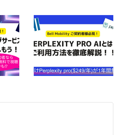
者は1年間無
カナダで新生活！インター
y Pro AIの
ネットはどうする？契約方
イド
法から選び方まで徹底解説