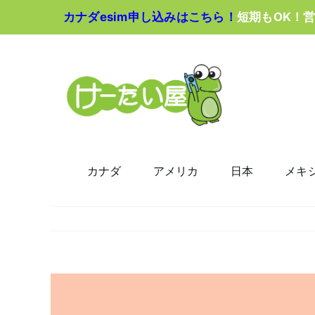
Skip
カナダesim申し込みはこちら！
短期もOK！
to
content
カナダ
アメリカ
日本
メキ
View
Larger