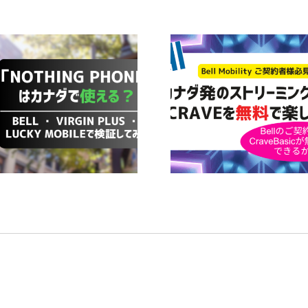
Bell Mobilityユーザー必
【Bell契約
見！CraveのBasicプラン
料！】Perplexit
が無料で楽しめるかも！？
利用ガ