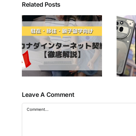
Related Posts
最近人気の「Nothing
ンター
Phone」はカナダで使え
契約方
る？ ～Bell ・ Virgin Plus
底解説
・ Lucky Mobileで検証し
てみた～
Leave A Comment
Comment