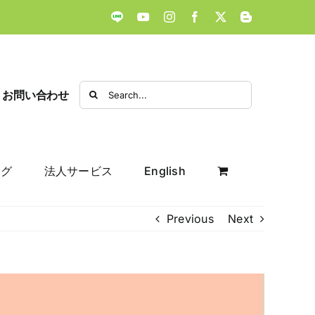
LINE
YouTube
Instagram
Facebook
X
Blogger
Search
お問い合わせ
for:
ログ
法人サービス
English
Previous
Next