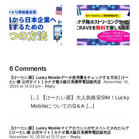
ボ
ア
Bell Mobilityユ
の
【Bell契約者は1
ーザー必見！
｜
年間無料！】
CraveのBasicプ
企
Perplexity Pro
ランが無料で楽
に
AIの利用ガイド
しめるかも！？
の
6 Comments
【けーたい屋】Lucky Mobileデータ使用量をチェックする方法 | けー
たい屋 公式サイト | カナダ最大級日系携帯電話販売店
November 10,
2020 at 12:03 pm
- Reply
[…] 【けーたい屋】大人気格安SIM！Lucky
MobileについてのQ＆A […]
【けーたい屋】Lucky Mobileマイアカウントがサスペンドされたら!?
| けーたい屋 公式サイト | カナダ最大級日系携帯電話販売店
November 10, 2020 at 12:17 pm
- Reply