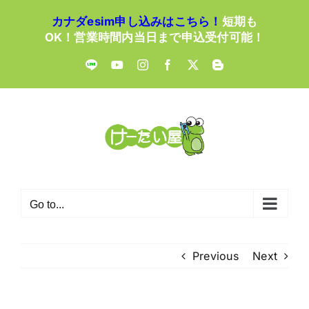
Skip
カナダesim申し込みはこちら！
短期も
to
OK！営業時間内当日まで申込受付可能！
content
LINE
YouTube
Instagram
Facebook
X
Blogger
Go to...
Previous
Next