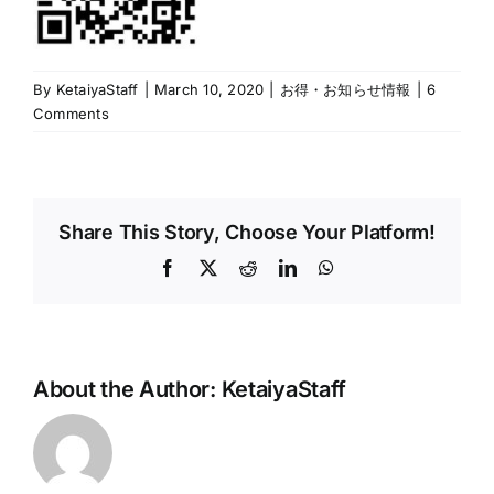
By
KetaiyaStaff
|
March 10, 2020
|
お得・お知らせ情報
|
6
Comments
Share This Story, Choose Your Platform!
Facebook
X
Reddit
LinkedIn
WhatsApp
About the Author:
KetaiyaStaff