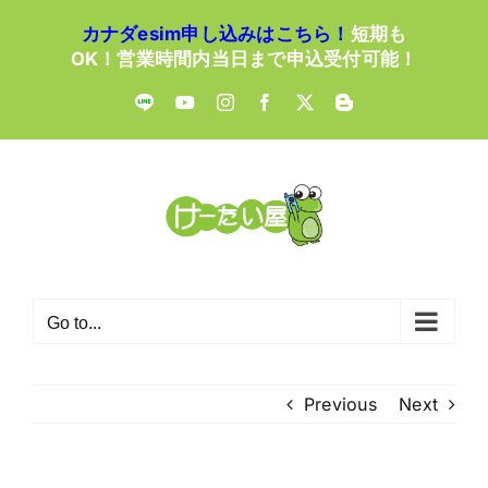
Skip
カナダesim申し込みはこちら！
短期も
to
OK！営業時間内当日まで申込受付可能！
content
LINE
YouTube
Instagram
Facebook
X
Blogger
Go to...
Previous
Next