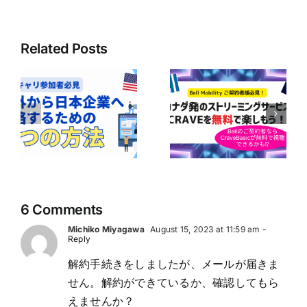
Related Posts
ボ
ア
Bell Mobilityユ
の
【Bell契約者は1
ーザー必見！
｜
年間無料！】
CraveのBasicプ
企
Perplexity Pro
ランが無料で楽
に
AIの利用ガイド
しめるかも！？
の
6 Comments
Michiko Miyagawa
August 15, 2023 at 11:59 am
-
Reply
解約手続きをしましたが、メールが届きま
せん。解約ができているか、確認してもら
えませんか？