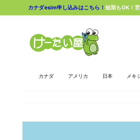
Skip
カナダesim申し込みはこちら！
短期もOK！
to
content
カナダ
アメリカ
日本
メキ
View
Larger