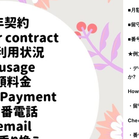
■月額
■留守
■番
★例
・デ
か?
How 
・留
Chec
・番