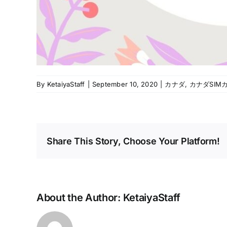
By
KetaiyaStaff
|
September 10, 2020
|
カナダ
,
カナダSIMカー
Share This Story, Choose Your Platform!
About the Author:
KetaiyaStaff