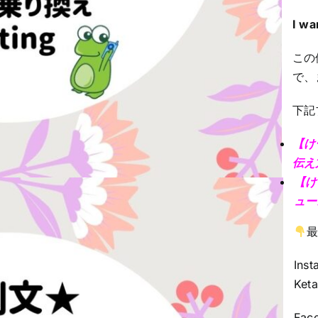
I wa
この
で、
下記
【け
伝え
【け
ュー
In
Keta
Fac