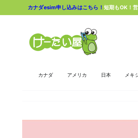
Skip
カナダesim申し込みはこちら！
短期もOK！
to
content
カナダ
アメリカ
日本
メキ
View
Larger