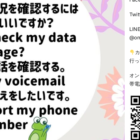
Twit
LI
@om
カ
行っ
オン
帯電