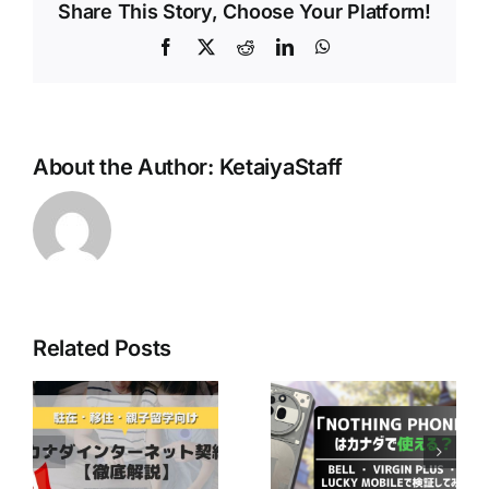
Share This Story, Choose Your Platform!
Facebook
X
Reddit
LinkedIn
WhatsApp
About the Author:
KetaiyaStaff
Related Posts
最近人気の
「Nothing
Bell Mobilityユ
ネ
Phone」はカナ
ーザー必見！
ダで使える？ ～
CraveのBasicプ
か
Bell ・ Virgin