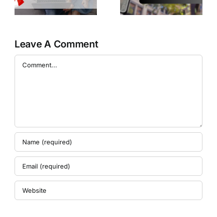
ランが無料で楽
徹
Plus ・ Lucky
しめるかも！？
Mobileで検証し
てみた～
Leave A Comment
Comment