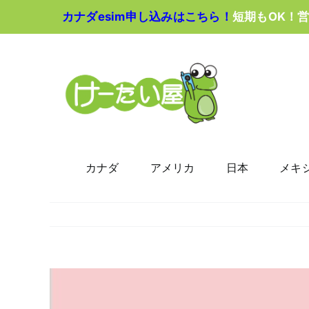
Skip
カナダesim申し込みはこちら！
短期もOK！
to
content
カナダ
アメリカ
日本
メキ
View
Larger