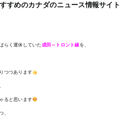
おすすめのカナダのニュース情報サイト
ばらく運休していた
成田～トロント線
を、
りつつあります
、
ゃると思います
つ、