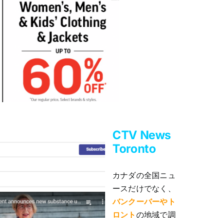
CTV News
Toronto
カナダの全国ニュ
ースだけでなく、
バンクーバーやト
ロント
の地域で調