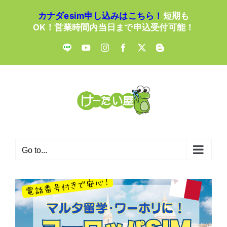
Skip
カナダesim申し込みはこちら！
短期も
to
OK！営業時間内当日まで申込受付可能！
content
LINE
YouTube
Instagram
Facebook
X
Blogger
Go to...