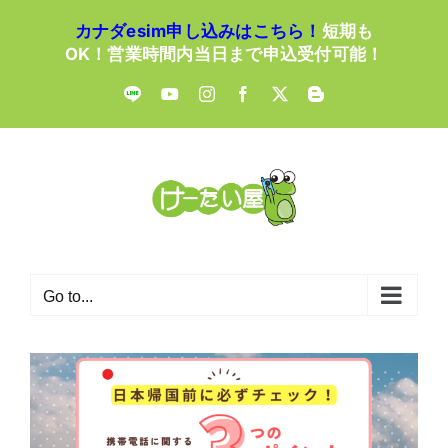
Skip
カナダesim申し込みはこちら！
短期も
to
OK！営業時間内当日まで申込受付可能！
content
LINE
YouTube
Instagram
Facebook
X
Blogger
Go to...