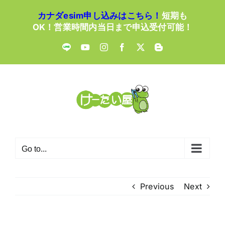
Skip
カナダesim申し込みはこちら！
短期も
to
OK！営業時間内当日まで申込受付可能！
content
LINE
YouTube
Instagram
Facebook
X
Blogger
Go to...
Previous
Next