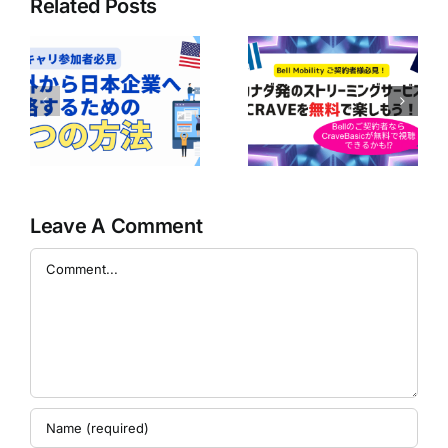
Related Posts
ボ
ア
Bell Mobilityユ
の
【Bell契約者は1
ーザー必見！
｜
年間無料！】
CraveのBasicプ
企
Perplexity Pro
ランが無料で楽
に
AIの利用ガイド
しめるかも！？
の
Leave A Comment
Comment