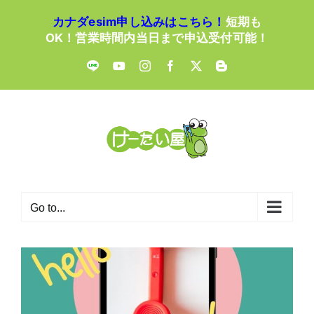
Skip
カナダesim申し込みはこちら！
短期も
to
OK！営業時間内当日まで申込受付可能！
content
LINE
YouTube
Instagram
Facebook
X
Blogger
Go to...