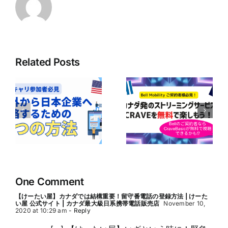
Related Posts
ボ
ア
Bell Mobilityユ
の
【Bell契約者は1
ーザー必見！
｜
年間無料！】
CraveのBasicプ
企
Perplexity Pro
ランが無料で楽
に
AIの利用ガイド
しめるかも！？
の
One Comment
【けーたい屋】カナダでは結構重要！留守番電話の登録方法 | けーた
い屋 公式サイト | カナダ最大級日系携帯電話販売店
November 10,
2020 at 10:29 am
- Reply