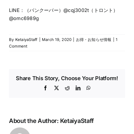
LINE：（バンクーバー）@cqj3002t（トロント）
@omc6989g
By
KetaiyaStaff
|
March 19, 2020
|
お得・お知らせ情報
|
1
Comment
Share This Story, Choose Your Platform!
Facebook
X
Reddit
LinkedIn
WhatsApp
About the Author:
KetaiyaStaff