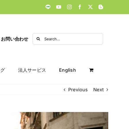
LINE
YouTube
Instagram
Facebook
X
Blogger
Search
お問い合わせ
for:
ログ
法人サービス
English
Previous
Next