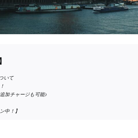
】
ついて
！
追加チャージも可能♪
ン中！】