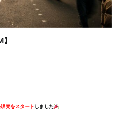
M】
の販売をスタート
しました