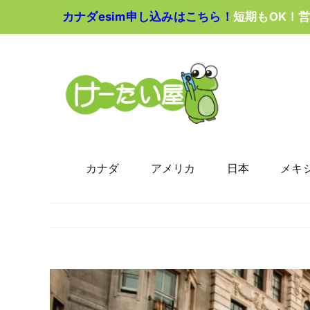
Skip
カナダesim申し込みはこちら！
短期もOK！
to
content
カナダ
アメリカ
日本
メキ
View
Larger