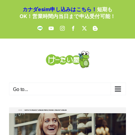
Skip
カナダesim申し込みはこちら！
短期も
to
OK！営業時間内当日まで申込受付可能！
content
LINE
YouTube
Instagram
Facebook
X
Blogger
Go to...