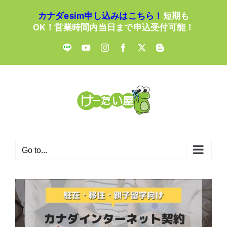
Skip
カナダesim申し込みはこちら！
短期も
to
OK！営業時間内当日まで申込受付可能！
content
LINE
YouTube
Instagram
Facebook
X
Blogger
Go to...