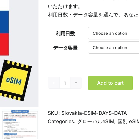
$114.99
いただけます。
利用日数・データ容量を選んで、あなた
利用日数
データ容量
Add to cart
ス
ロ
バ
キ
SKU:
Slovakia-ESIM-DAYS-DATA
ア
Categories:
グローバルeSIM
,
国別 eSI
eSIM
デ