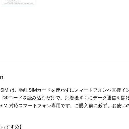
ー
タ
専
用
プ
ラ
ン
quantity
on
eSIM は、物理SIMカードを使わずにスマートフォンへ直接イ
 QRコードを読み込むだけで、到着後すぐにデータ通信を開
eSIM 対応スマートフォン専用です。ご購入前に必ず、お使いの
におすすめ】