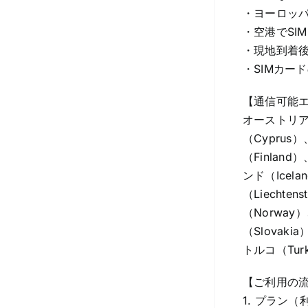
・ヨーロッ
・空港でSI
・現地到着
・SIMカー
【通信可能
オーストリア（
（Cyprus
（Finlan
ンド（Icel
（Liecht
（Norway
（Slovak
トルコ（Turk
【ご利用の
1. プラン