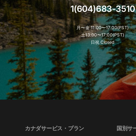
product
1(604)683-3510
page
月〜金 11:00〜17:00(PST)
土13:00〜17:00(PST)
日祝 Closed
カナダサービス・プラン
国別サ