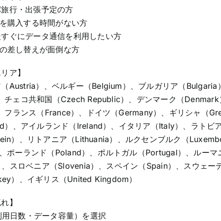
パ旅行・出張予定の方
Mを購入する時間がない方
後すぐにデータ通信を利用したい方
ドの差し替えが面倒な方
エリア】
Austria）、ベルギー（Belgium）、ブルガリア（Bulgari
）、チェコ共和国（Czech Republic）、デンマーク（Denma
d）、フランス（France）、ドイツ（Germany）、ギリシャ（G
and）、アイルランド（Ireland）、イタリア（Italy）、ラト
enstein）、リトアニア（Lithuania）、ルクセンブルク（Luxe
）、ポーランド（Poland）、ポルトガル（Portugal）、ルー
ia）、スロベニア（Slovenia）、スペイン（Spain）、スウェーデ
ey）、イギリス（United Kingdom）
流れ】
（利用日数・データ容量）を選択