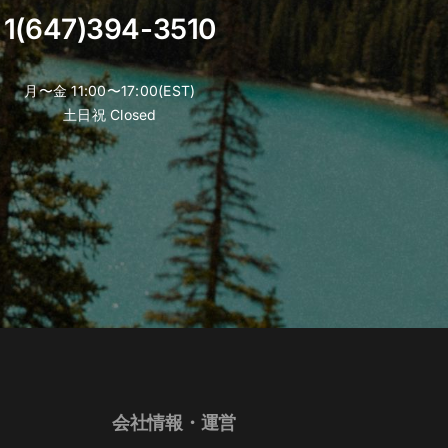
product
1(647)394-3510
page
月〜金 11:00〜17:00(EST)
土日祝 Closed
会社情報・運営