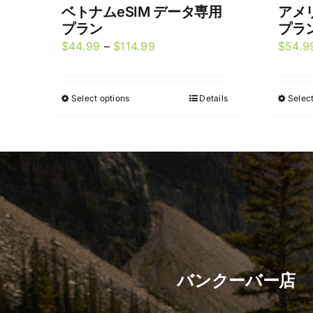
ベトナムeSIM データ専用
アメリ
プラン
プラ
Price
$
44.99
–
$
114.99
$
54.9
range:
$44.99
Select options
Details
Select
This
through
product
$114.99
has
multiple
variants.
The
options
may
be
chosen
バンクーバー店
on
the