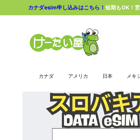
Skip
カナダesim申し込みはこちら！
短期もOK！
to
content
カナダ
アメリカ
日本
メキ