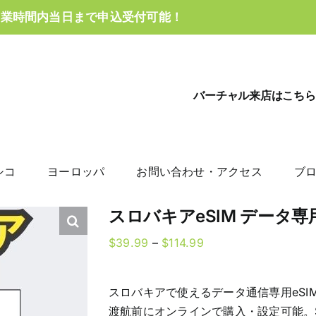
営業時間内当日まで申込受付可能！
バーチャル来店はこちら
シコ
ヨーロッパ
お問い合わせ・アクセス
ブ
スロバキアeSIM データ
Price
$
39.99
–
$
114.99
range:
$39.99
スロバキアで使えるデータ通信専用eSI
through
渡航前にオンラインで購入・設定可能。