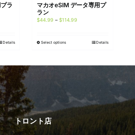
用プラ
マカオeSIM データ専用プ
ラン
Price
$
44.99
–
$
114.99
:
range:
9
$44.99
Details
Select options
Details
This
gh
through
product
99
$114.99
has
multiple
variants.
The
options
may
be
chosen
トロント店
on
the