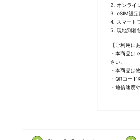
2. オンラ
3. eSI
4. スマー
5. 現地到
【ご利用に
・本商品は 
さい。
・本商品は物
・QRコード
・通信速度