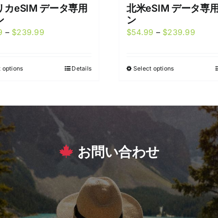
カeSIM データ専用
北米eSIM データ専
ン
ン
Price
Price
9
–
$
239.99
$
54.99
–
$
239.99
range:
range
$54.99
$54.9
 options
Details
Select options
This
This
through
throu
product
product
$239.99
$239.
has
has
multiple
multiple
variants.
variants.
The
The
お問い合わせ
options
options
may
may
be
be
chosen
chosen
on
on
the
the