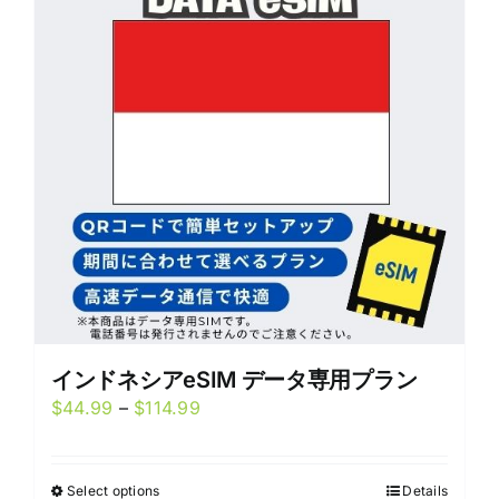
options
may
be
chosen
on
the
product
page
インドネシアeSIM データ専用プラン
Price
$
44.99
–
$
114.99
range:
$44.99
Select options
Details
This
through