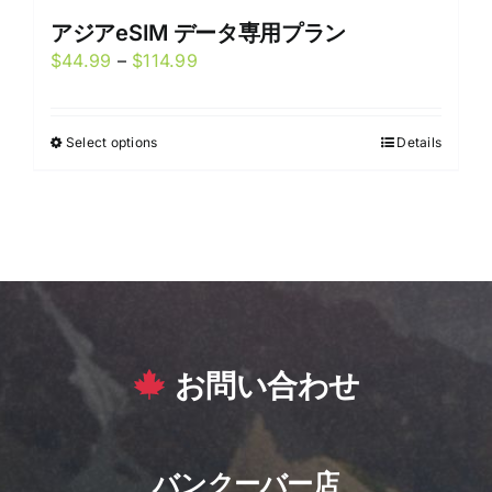
アジアeSIM データ専用プラン
Price
$
44.99
–
$
114.99
range:
$44.99
Select options
Details
This
through
product
$114.99
has
multiple
variants.
The
options
may
お問い合わせ
be
chosen
on
the
バンクーバー店