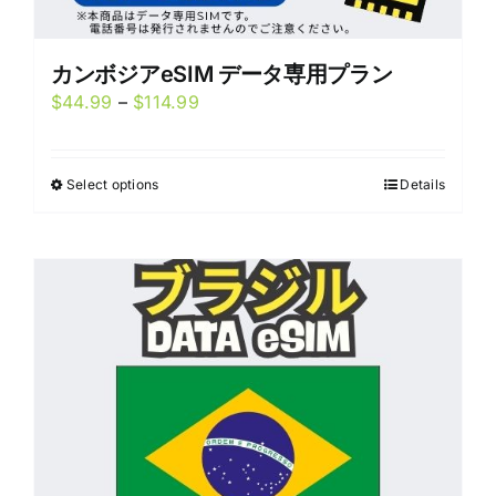
カンボジアeSIM データ専用プラン
Price
$
44.99
–
$
114.99
range:
$44.99
Select options
Details
This
through
product
$114.99
has
multiple
variants.
The
options
may
be
chosen
on