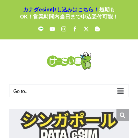
Skip
カナダesim申し込みはこちら！
短期も
to
OK！営業時間内当日まで申込受付可能！
content
LINE
YouTube
Instagram
Facebook
X
Blogger
Go to...