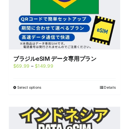
the
product
page
ブラジルeSIM データ専用プラン
Price
$
69.99
–
$
149.99
range:
$69.99
Select options
Details
This
through
product
$149.99
has
multiple
variants.
The