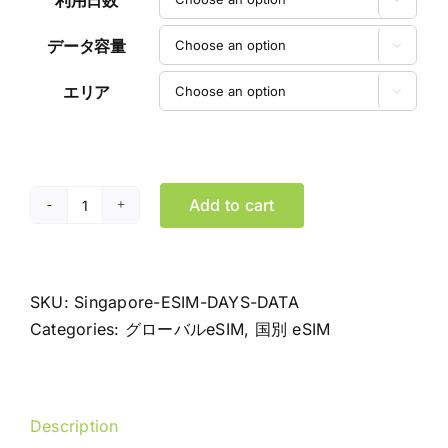
利用日数
データ容量

エリア

Add to cart
シ
ン
ガ
ポ
SKU:
Singapore-ESIM-DAYS-DATA
ー
Categories:
グローバルeSIM
,
国別 eSIM
ル
eSIM
デ
Description
ー