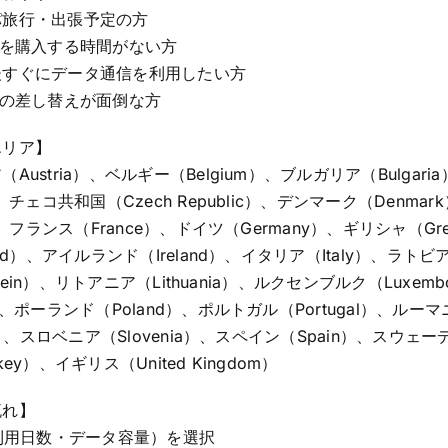
パ旅行・出張予定の方
Mを購入する時間がない方
後すぐにデータ通信を利用したい方
ドの差し替えが面倒な方
エリア】
Austria）、ベルギー（Belgium）、ブルガリア（Bulgari
）、チェコ共和国（Czech Republic）、デンマーク（Denma
d）、フランス（France）、ドイツ（Germany）、ギリシャ（G
and）、アイルランド（Ireland）、イタリア（Italy）、ラト
enstein）、リトアニア（Lithuania）、ルクセンブルク（Luxe
）、ポーランド（Poland）、ポルトガル（Portugal）、ルー
ia）、スロベニア（Slovenia）、スペイン（Spain）、スウェーデ
ey）、イギリス（United Kingdom）
流れ】
（利用日数・データ容量）を選択