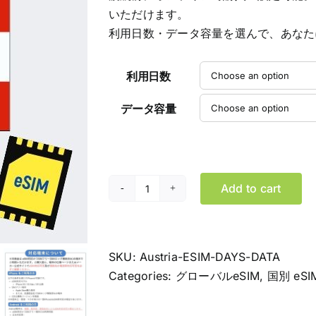
$114.99
いただけます。
利用日数・データ容量を選んで、あなた
利用日数
データ容量
Add to cart
オ
ー
ス
ト
SKU:
Austria-ESIM-DAYS-DATA
リ
Categories:
グローバルeSIM
,
国別 eSI
ア
eSIM