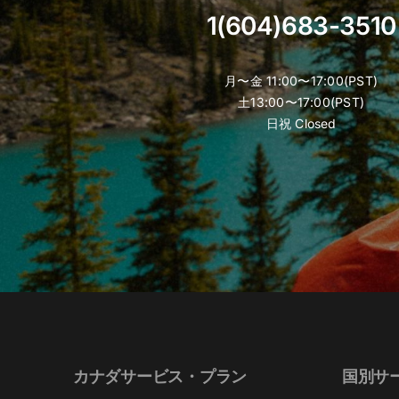
product
1(604)683-3510
page
月〜金 11:00〜17:00(PST)
土13:00〜17:00(PST)
日祝 Closed
カナダサービス・プラン
国別サ