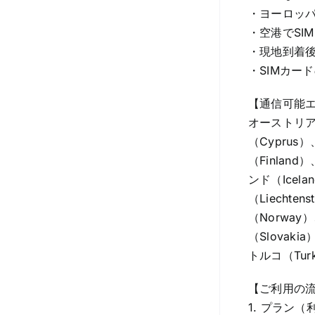
・ヨーロッ
・空港でSI
・現地到着
・SIMカー
【通信可能
オーストリア（
（Cyprus
（Finlan
ンド（Icel
（Liecht
（Norway
（Slovak
トルコ（Turk
【ご利用の
1. プラン