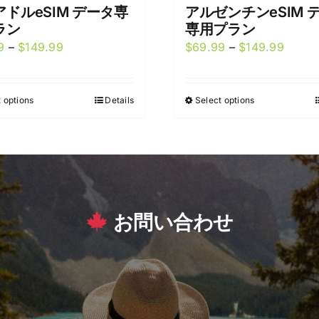
ドルeSIM データ専
アルゼンチンeSIM 
ラン
専用プラン
Price
Price
9
–
$
149.99
$
69.99
–
$
149.99
range:
range:
$69.99
$69.9
 options
Details
Select options
This
This
through
throu
product
product
$149.99
$149.
has
has
multiple
multiple
variants.
variants.
The
The
お問い合わせ
options
options
may
may
be
be
chosen
chosen
on
on
the
the