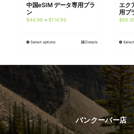
中国eSIM データ専用プラ
エクア
ン
用プ
Price
$
44.99
–
$
114.99
$
69.9
range:
$44.99
Select options
Details
Select
This
through
product
$114.99
has
multiple
variants.
The
options
may
be
chosen
バンクーバー店
on
the