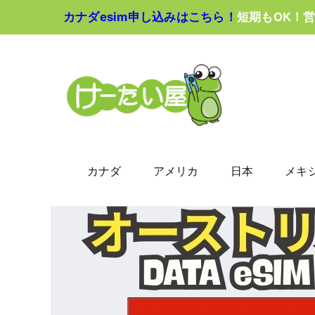
Skip
カナダesim申し込みはこちら！
短期もOK！
to
content
カナダ
アメリカ
日本
メキ