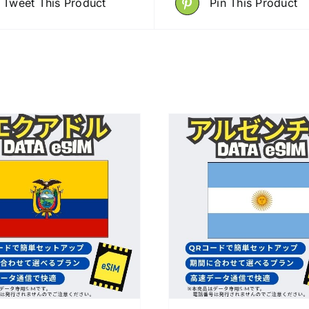
Tweet This Product
Pin This Product