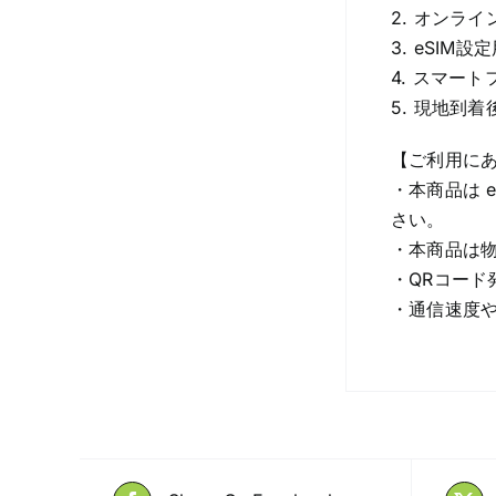
2. オンラ
3. eSI
4. スマー
5. 現地到
【ご利用に
・本商品は 
さい。
・本商品は物
・QRコード
・通信速度