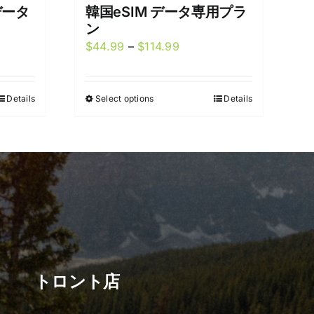
データ
韓国eSIM データ専用プラ
ン
Price
$
44.99
–
$
114.99
range:
9
$44.99
Details
Select options
Details
This
gh
through
product
99
$114.99
has
multiple
variants.
The
options
may
be
chosen
トロント店
on
the