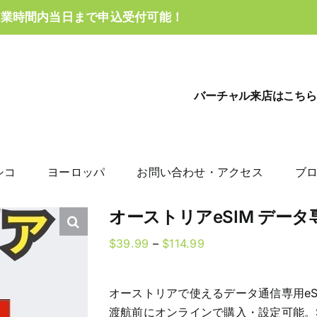
営業時間内当日まで申込受付可能！
バーチャル来店はこちら
シコ
ヨーロッパ
お問い合わせ・アクセス
ブ
オーストリアeSIM デー
Price
$
39.99
–
$
114.99
range:
$39.99
オーストリアで使えるデータ通信専用eS
through
渡航前にオンラインで購入・設定可能。