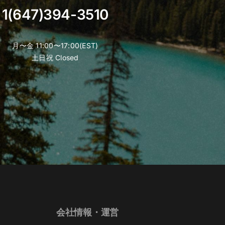
product
1(647)394-3510
page
月〜金 11:00〜17:00(EST)
土日祝 Closed
会社情報・運営