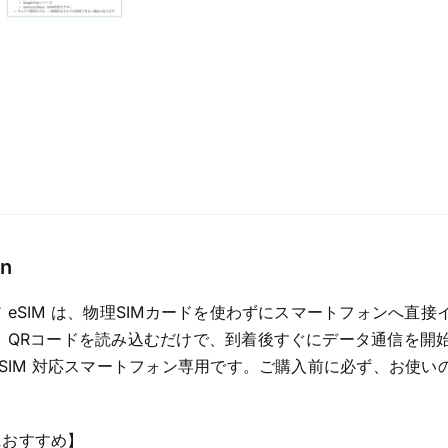
デ
ー
タ
専
用
プ
ラ
ン
quantity
on
 eSIM は、物理SIMカードを使わずにスマートフォンへ直接
 QRコードを読み込むだけで、到着後すぐにデータ通信を開
eSIM 対応スマートフォン専用です。ご購入前に必ず、お使いの
におすすめ】