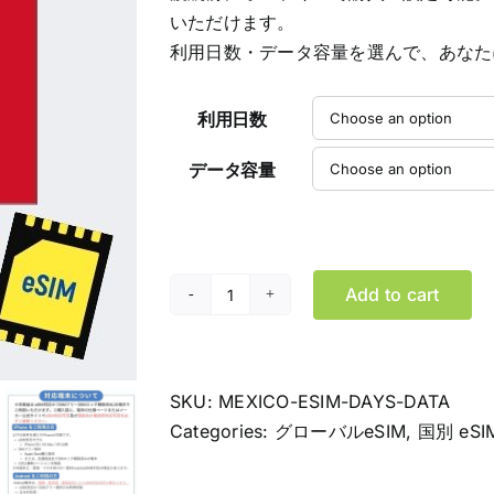
$239.99
いただけます。
利用日数・データ容量を選んで、あなた
利用日数
データ容量
Add to cart
メ
キ
シ
コ
SKU:
MEXICO-ESIM-DAYS-DATA
eSIM
Categories:
グローバルeSIM
,
国別 eSI
デ
ー