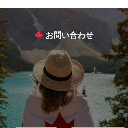
has
has
multiple
multiple
variants.
variants.
The
The
お問い合わせ
options
options
may
may
be
be
chosen
chosen
on
on
the
the
product
product
page
page