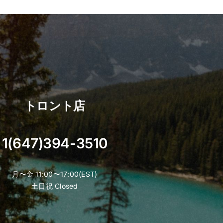
has
multiple
variants.
The
options
may
be
chosen
トロント店
on
the
product
1(647)394-3510
page
月〜金 11:00〜17:00(EST)
土日祝 Closed