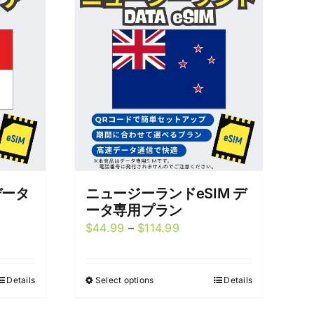
データ
ニュージーランドeSIM デ
ータ専用プラン
Price
$
44.99
–
$
114.99
range:
9
$44.99
Details
Select options
Details
This
h
through
product
9
$114.99