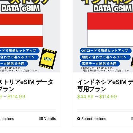
トリアeSIM データ
インドネシアeSIM 
プラン
専用プラン
Price
Price
9
–
$
114.99
$
44.99
–
$
114.99
range:
range:
$39.99
$44.9
 options
Details
Select options
This
This
through
throug
product
product
$114.99
$114.9