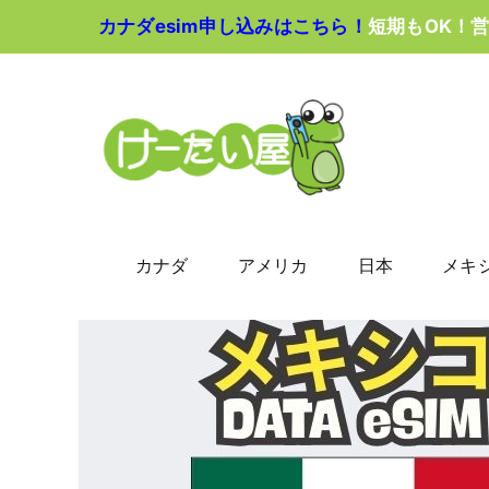
Skip
カナダesim申し込みはこちら！
短期もOK！
to
content
カナダ
アメリカ
日本
メキ