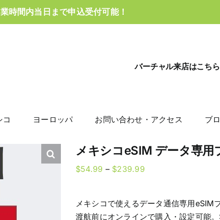
営業時間内当日まで申込受付可能！
バーチャル来店はこちら
シコ
ヨーロッパ
お問い合わせ・アクセス
ブ
メキシコeSIM データ専用
Price
$
54.99
–
$
239.99
range:
$54.99
メキシコで使えるデータ通信専用eSIM
through
渡航前にオンラインで購入・設定可能。