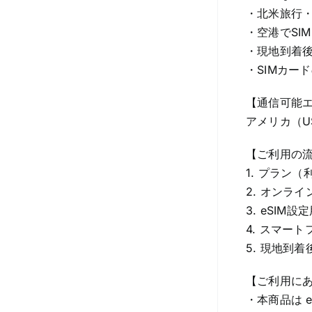
・北米旅行
・空港でSI
・現地到着
・SIMカー
【通信可能
アメリカ（US
【ご利用の
1. プラン
2. オンラ
3. eSI
4. スマー
5. 現地到
【ご利用に
・本商品は 