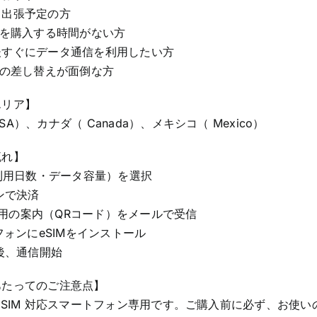
・出張予定の方
Mを購入する時間がない方
後すぐにデータ通信を利用したい方
ドの差し替えが面倒な方
エリア】
A）、カナダ（ Canada）、メキシコ（ Mexico）
流れ】
（利用日数・データ容量）を選択
インで決済
M設定用の案内（QRコード）をメールで受信
トフォンにeSIMをインストール
着後、通信開始
あたってのご注意点】
eSIM 対応スマートフォン専用です。ご購入前に必ず、お使いの