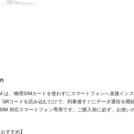
タ
専
用
プ
ラ
ン
quantity
on
IM は、物理SIMカードを使わずにスマートフォンへ直接イン
 QRコードを読み込むだけで、到着後すぐにデータ通信を開
eSIM 対応スマートフォン専用です。ご購入前に必ず、お使いの
におすすめ】