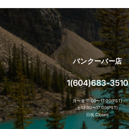
has
multiple
variants.
The
options
may
be
chosen
バンクーバー店
on
the
product
1(604)683-3510
page
月〜金 11:00〜17:00(PST)
土13:00〜17:00(PST)
日祝 Closed