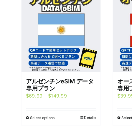
アルゼンチンeSIM データ
オース
専用プラン
専用
Price
$
69.99
–
$
149.99
$
39.9
range:
$69.99
Select options
Details
Select
This
through
product
$149.99