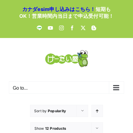
Skip
カナダesim申し込みはこちら！
短期も
to
OK！営業時間内当日まで申込受付可能！
content
LINE
YouTube
Instagram
Facebook
X
Blogger
Go to...
Sort by
Popularity
Show
12 Products